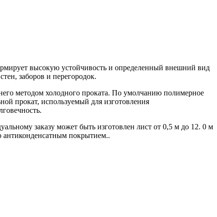
формирует высокую устойчивость и определенный внешний вид
тен, заборов и перегородок.
него методом холодного проката. По умолчанию полимерное
ной прокат, используемый для изготовления
лговечность.
альному заказу может быть изготовлен лист от 0,5 м до 12. 0 м
но антиконденсатным покрытием..