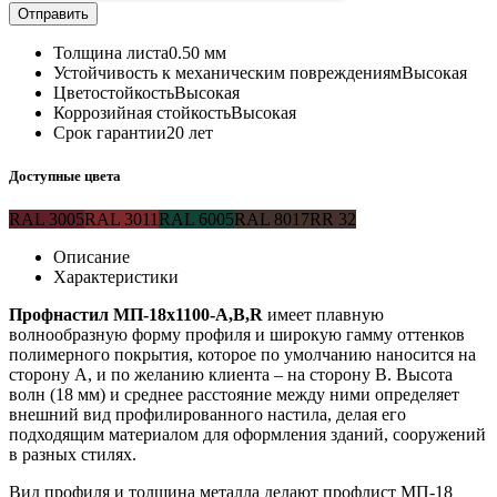
Отправить
Толщина листа
0.50 мм
Устойчивость к механическим повреждениям
Высокая
Цветостойкость
Высокая
Коррозийная стойкость
Высокая
Срок гарантии
20 лет
Доступные цвета
RAL 3005
RAL 3011
RAL 6005
RAL 8017
RR 32
Описание
Характеристики
Профнастил МП-18х1100-А,В,R
имеет плавную
волнообразную форму профиля и широкую гамму оттенков
полимерного покрытия, которое по умолчанию наносится на
сторону А, и по желанию клиента – на сторону В. Высота
волн (18 мм) и среднее расстояние между ними определяет
внешний вид профилированного настила, делая его
подходящим материалом для оформления зданий, сооружений
в разных стилях.
Вид профиля и толщина металла делают профлист МП-18