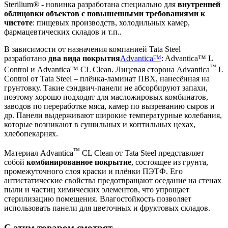
Sterilium® - новинка разработана специально для
внутренней
облицовки объектов с повышенными требованиями к
чистоте
: пищевых производств, холодильных камер,
фармацевтических складов и т.п..
В зависимости от назначения компанией Tata Steel
разработано
два вида покрытия
Advantica™
: Advantica™ L
™
Control и Advantica™ CL Clean. Лицевая сторона Advantica
L
Control от Tata Steel – плёнка-ламинат ПВХ, нанесённая на
грунтовку. Такие сэндвич-панели не абсорбируют запахи,
поэтому хорошо подходят для масложировых комбинатов,
заводов по переработке мяса, камер по вызреванию сыров и
др. Панели выдерживают широкие температурные колебания,
которые возникают в сушильных и коптильных цехах,
хлебопекарнях.
™
Материал Advantica
CL Clean от Tata Steel представляет
собой
комбинированное покрытие
, состоящее из грунта,
промежуточного слоя краски и плёнки ПЭТФ. Его
антистатические свойства предотвращают оседание на стенах
пыли и частиц химических элементов, что упрощает
стерилизацию помещения. Влагостойкость позволяет
использовать панели для цветочных и фруктовых складов.
С этим товаром смотрят