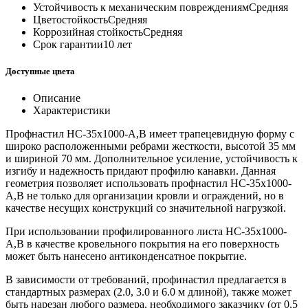
Устойчивость к механическим повреждениям
Средняя
Цветостойкость
Средняя
Коррозийная стойкость
Средняя
Срок гарантии
10 лет
Доступные цвета
Описание
Характеристики
Профнастил НС-35x1000-A,В имеет трапецевидную форму с
широко расположенными ребрами жесткости, высотой 35 мм
и шириной 70 мм. Дополнительное усиление, устойчивость к
изгибу и надежность придают профилю канавки. Данная
геометрия позволяет использовать профнастил НС-35x1000-
A,B не только для организации кровли и ограждений, но в
качестве несущих конструкций со значительной нагрузкой.
При использовании профилированного листа НС-35x1000-
A,B в качестве кровельного покрытия на его поверхность
может быть нанесено антиконденсатное покрытие.
В зависимости от требований, профинастил предлагается в
стандартных размерах (2.0, 3.0 и 6.0 м длиной), также может
быть нарезан любого размера, необходимого заказчику (от 0,5